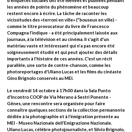
d'enquêtes sociales ont été menées et publiées pendant
les années de pointe du phénomène et beaucoup
restent encore à écrire. La tâche de raconter les
vicissitudes des «terroni en ville» ("bouseux en ville) -
comme le titre provocateur du livre de Francesco
Compagna l'indique - a été principalement laissée aux
journaux, à la télévision et au cinéma. Il s'agit d'un
matériau vaste et intéressant qui n'a pas encore été
soigneusement étudié et qui peut ajouter des détails
importants à l'histoire de ces années. C'est un récit
parallèle, une sorte de contre-chanson, comme les
photoreportages d'Uliano Lucas et les films du cinéaste
Gino Brignolo conservés au MEI.
Le
vendredi 14 octobre à 17h00
dans la
Sala Punto
d'Incontro COOP
de Via Merano à Sestri Ponente -
Gênes, une rencontre sera organisée pour faire
connaître quelques sections de la collection permanente
dédiée à la photographie et à l'émigration présente au
MEI - Museo Nazionale dell'Emigrazione Nazionale
.
Uliano Lucas
, célèbre photojournaliste, et
Silvio Brignolo
,