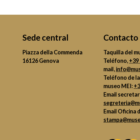
Sede central
Contacto
Piazza della Commenda
Taquilla del m
16126 Genova
Teléfono,
+39
mail,
info@mus
Teléfono de la
museo MEI:
+3
Email secretar
segreteria@m
Email Oficina 
stampa@museo