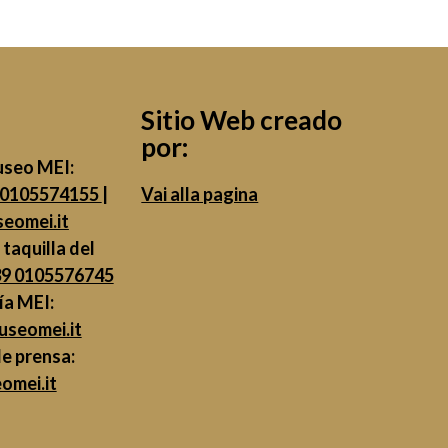
Sitio Web creado
por:
useo MEI:
 0105574155
|
Vai alla pagina
eomei.it
 taquilla del
9 0105576745
ía MEI:
useomei.it
de prensa:
mei.it