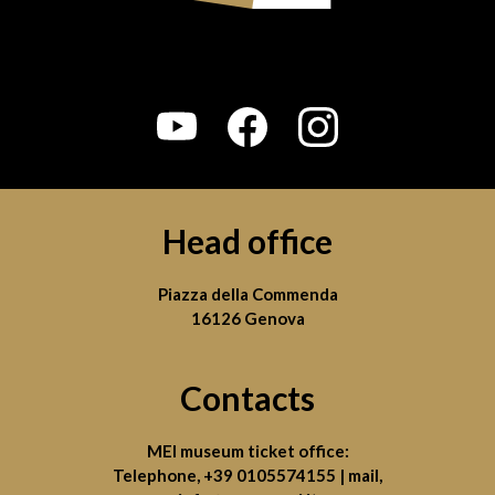
турботу. Підтримка військовим — це не разова
акція, а системна допомога тим, хто тримає
фронт заради всіх нас.
Head office
Piazza della Commenda
16126 Genova
Contacts
MEI museum ticket office:
Telephone,
+39 0105574155
| mail,