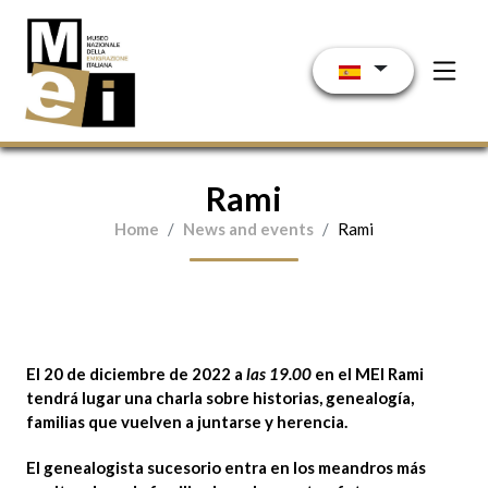
Pasar al contenido principal
Rami
Home
News and events
Rami
El
20 de diciembre de 2022
a
las 19.00
en el
MEI
Rami
tendrá lugar una charla sobre historias, genealogía,
familias que vuelven a juntarse y herencia.
El genealogista sucesorio entra en los meandros más