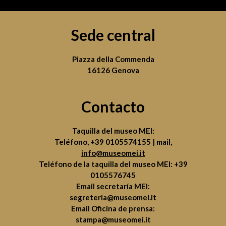
Sede central
Piazza della Commenda
16126 Genova
Contacto
Taquilla del museo MEI:
Teléfono,
+39 0105574155
| mail,
info@museomei.it
Teléfono de la taquilla del museo MEI:
+39
0105576745
Email secretaría MEI:
segreteria@museomei.it
Email Oficina de prensa:
stampa@museomei.it