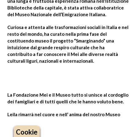
una lunga e fruttuosa esperienza romana nell’Istituzione
Biblioteche della capitale, è stata attiva collaboratrice
del Museo Nazionale dell’Emigrazione Italiana.
Levitra é conhecido por seu início rápido de ação
Curiosa e attenta alle trasformazioni sociali in Italia e nel
https:
resto del mondo, ha curato nella prima fase del
proporcionando resultados confiáveis.
costituendo museo il progetto “Smarginando” una
intuizione dal grande respiro culturale che ha
contribuito a far conoscere il Mei alle diverse realtà
culturali liguri, nazionali e internazionali.
La Fondazione Mei e il Museo tutto si unisce al cordoglio
dei famigliari e di tutti quelli che le hanno voluto bene.
Leila rimarrà nel cuore e nell’ anima del nostro Museo
Cookie