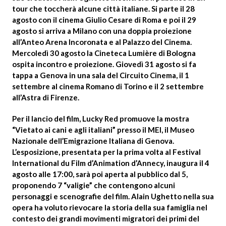
tour che toccherà alcune città italiane. Si parte il 28
agosto con il cinema Giulio Cesare di
Roma
e poi il 29
agosto si arriva a
Milano
con una doppia proiezione
all’Anteo Arena Incoronata e al Palazzo del Cinema.
Mercoledì 30 agosto la Cineteca Lumière di
Bologna
ospita incontro e proiezione. Giovedì 31 agosto si fa
tappa a
Genova
in una sala del Circuito Cinema, il 1
settembre al cinema Romano di
Torino
e il 2 settembre
all’Astra di
Firenze
.
Per il lancio del film, Lucky Red promuove la
mostra
“
Vietato ai cani e agli italiani
” presso il
MEI, il Museo
Nazionale dell’Emigrazione Italiana di Genova
.
L’esposizione, presentata per la prima volta al Festival
International du Film d’Animation d’Annecy, inaugura il 4
agosto alle 17:00, sarà poi aperta al pubblico dal 5,
proponendo 7 “valigie” che contengono alcuni
personaggi e scenografie del film. Alain Ughetto nella sua
opera ha voluto rievocare la storia della sua famiglia nel
contesto dei grandi movimenti migratori dei primi del