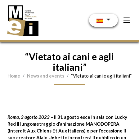
Pasar al contenido principal
“Vietato ai cani e agli
italiani”
Home
News and events
“Vietato ai cani e agli italiani”
Roma, 3 agosto 2023
– Il 31 agosto esce in sala con
Lucky
Red
il lungometraggio d’animazione
MANODOPERA
(Interdit Aux Chiens Et Aux Italiens)
e per l’occasione il
suo creatore
Alain Ughetto
incontrerà il pubblico in un