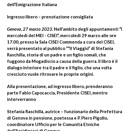
dell’Emigrazione Italiana
Ingresso libero – prenotazione consigliata
Genova, 27 marzo 2023
. Nell’ambito degli appuntamenti “I
mercoledì del MEI - CISEI”, mercoledì 29 marzo alle ore
17.00, presso la Sala CISEI Commenda a cura del CISEI,
verrà presentato al pubblico ““Il Viaggio” di Stefania
Raschilla, storia di un padre e un figlio somali, che
fuggono da Mogadiscio a causa della guerra. Il libro è il
dialogo interiore tra il padre e il figlio, che una volta
cresciuto vuole ritrovare le proprie origini.
Alla presentazione, ad ingresso libero, prenderanno
parte
Fabio Capocaccia, Presidente CISEI,
mentre
interverranno
Stefania Raschillà,
autrice – funzionario della Prefettura
di Genova in pensione, poetessa e
P. Piero Pigollo,
coordinatore Ufficio per le Comunità Etniche
dell’Arcidiocesi di Genova.