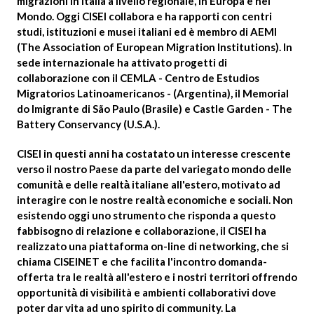
migrazioni in Italia a livello regionale, in Europa e nel
Mondo. Oggi CISEI collabora e ha rapporti con centri
studi, istituzioni e musei italiani ed è membro di AEMI
(The Association of European Migration Institutions). In
sede internazionale ha attivato progetti di
collaborazione con il CEMLA - Centro de Estudios
Migratorios Latinoamericanos - (Argentina), il Memorial
do Imigrante di São Paulo (Brasile) e Castle Garden - The
Battery Conservancy (U.S.A.).
CISEI in questi anni ha costatato un interesse crescente
verso il nostro Paese da parte del variegato mondo delle
comunità̀ e delle realtà̀ italiane all'estero, motivato ad
interagire con le nostre realtà̀ economiche e sociali. Non
esistendo oggi uno strumento che risponda a questo
fabbisogno di relazione e collaborazione, il CISEI ha
realizzato una piattaforma on-line di networking, che si
chiama CISEINET e che facilita l'incontro domanda-
offerta tra le realtà all'estero e i nostri territori offrendo
opportunità̀ di visibilità e ambienti collaborativi dove
poter dar vita ad uno spirito di community. La