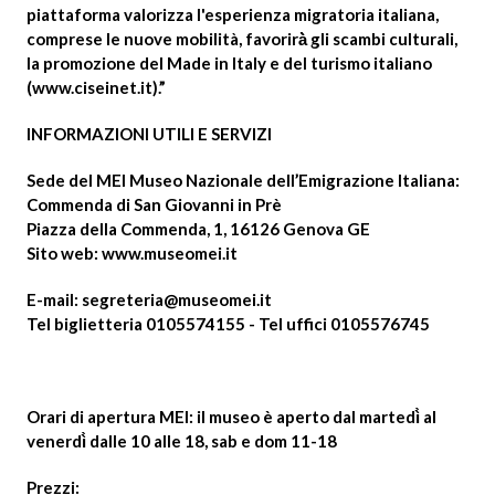
piattaforma valorizza l'esperienza migratoria italiana,
comprese le nuove mobilità, favorirà̀ gli scambi culturali,
la promozione del Made in Italy e del turismo italiano
(www.ciseinet.it).”
INFORMAZIONI UTILI E SERVIZI
Sede del MEI Museo Nazionale dell’Emigrazione Italiana:
Commenda di San Giovanni in Prè
Piazza della Commenda, 1, 16126 Genova GE
Sito web:
www.museomei.it
E-mail:
segreteria@museomei.it
Tel biglietteria 0105574155 - Tel uffici 0105576745
Orari di apertura MEI:
il museo è aperto dal martedì̀ al
venerdì̀ dalle 10 alle 18, sab e dom 11-18
Prezzi: