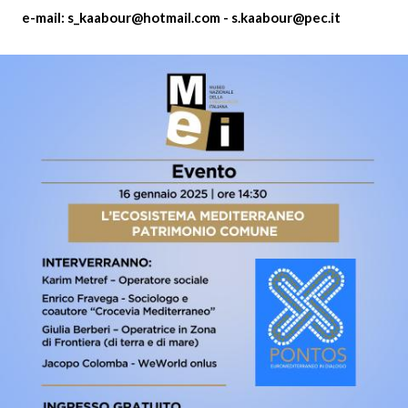
достаточно выйти в интернет и оформить
деньги
e-mail
:
s_kaabour@hotmail.com
- s.kaabour@pec.it
, не вставая с дивана. Это
онлайн на карту
решение особенно актуально в условиях, когда
важно сэкономить время и действовать без
лишнего стресса. Сервисы работают
автоматически: заявка обрабатывается
мгновенно, деньги поступают на карту, а клиент
получает всю информацию прямо на экране.
Удобство, безопасность, отсутствие
телефонных разговоров и непредсказуемых
проверок — вот почему все больше людей
предпочитает именно такой формат. Это не
просто альтернатива банкам, это новый
стандарт финансовой свободы, в котором
пользователь сам управляет своим временем и
деньгами.