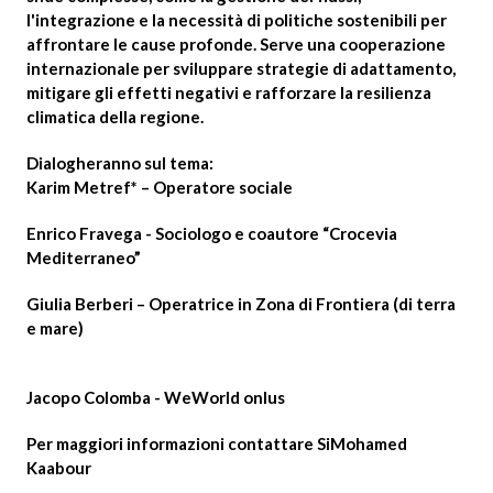
l'integrazione e la necessità di politiche sostenibili per
affrontare le cause profonde. Serve una cooperazione
internazionale per sviluppare strategie di adattamento,
mitigare gli effetti negativi e rafforzare la resilienza
climatica della regione.
Dialogheranno sul tema:
Karim Metref
* – Operatore sociale
Enrico Fravega
- Sociologo e coautore “Crocevia
Mediterraneo”
Giulia Berberi
– Operatrice in Zona di Frontiera (di terra
e mare)
Современные технологии упростили доступ к
Jacopo Colomba
-
WeWorld onlus
финансам, и теперь получить нужную сумму
можно буквально в несколько кликов. Вместо
Per maggiori informazioni contattare SiMohamed
личного визита в банк и подписания бумаг
Kaabour