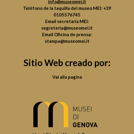
info@museomei.it
Teléfono de la taquilla del museo MEI:
+39
0105576745
Email secretaría MEI:
segreteria@museomei.it
Email Oficina de prensa:
stampa@museomei.it
Sitio Web creado por:
Vai alla pagina