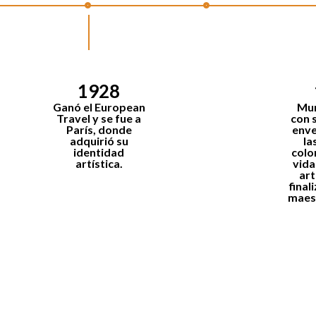
1928
Ganó el
European
Mur
Travel
y se fue a
con 
París, donde
env
adquirió su
la
identidad
colo
artística.
vida
art
final
maes