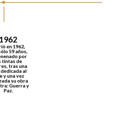
1962
ió en 1962
,
sólo 59 años,
enenado por
s tintas de
res, tras una
 dedicada al
e y una vez
izada su obra
tra:
Guerra y
Paz
.