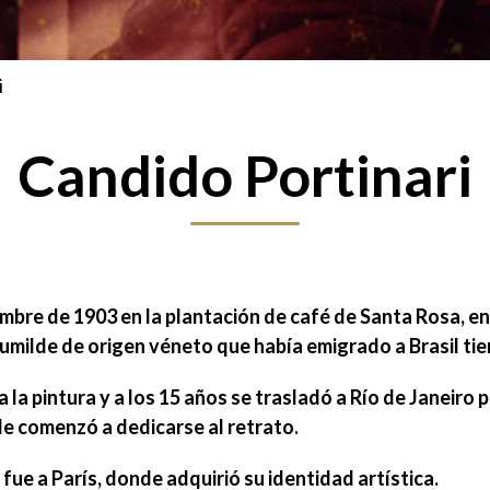
i
Candido Portinari
embre de 1903
en la plantación de café de Santa Rosa, en
humilde de origen véneto que había emigrado a Brasil ti
a la pintura
y a los 15 años se trasladó a Río de Janeiro pa
de comenzó a dedicarse al retrato.
 fue a París, donde adquirió su identidad artística.