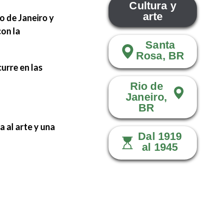
Cultura y
arte
o de Janeiro y
con la
Santa
Rosa, BR
urre en las
Rio de
Janeiro,
BR
a al arte y una
Dal 1919
al 1945