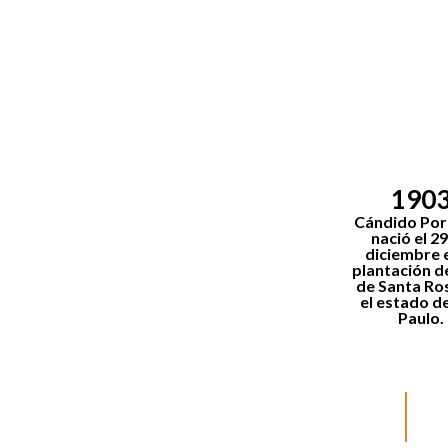
190
Cándido Por
nació el
29
diciembre
e
plantación d
de Santa Ros
el estado d
Paulo.