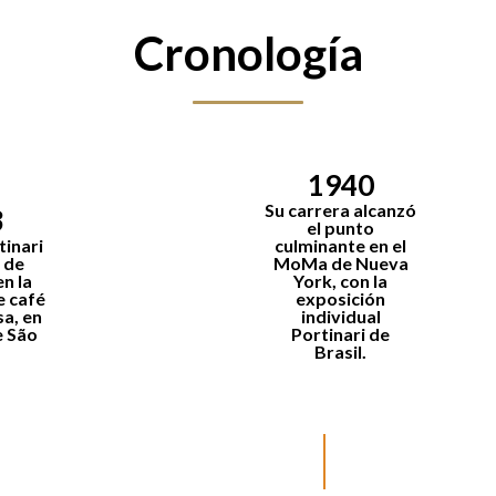
Cronología
1940
Su carrera alcanzó
3
el punto
tinari
culminante en el
 de
MoMa de Nueva
n la
York, con la
e café
exposición
a, en
individual
e São
Portinari de
Brasil
.