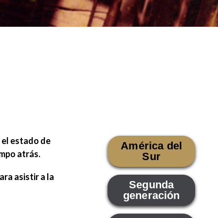
 el estado de
América del
empo atrás.
Sur
ra asistir a la
Segunda
generación