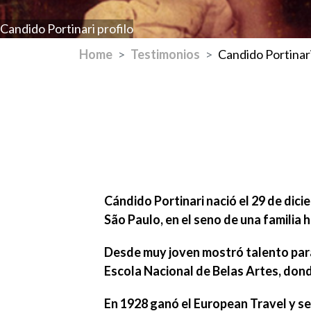
Candido Portinari profilo
Home
Testimonios
Candido Portinar
Cándido Portinari
nació el
29 de dici
São Paulo, en el seno de una familia 
Desde muy joven mostró
talento par
Escola Nacional de Belas Artes
, don
En 1928 ganó el
European Travel
y se