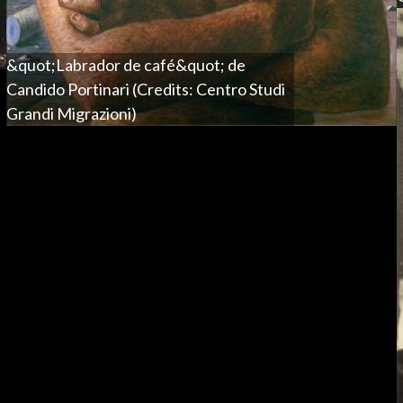
&quot;Labrador de café&quot; de
Candido Portinari (Credits: Centro Studi
Grandi Migrazioni)