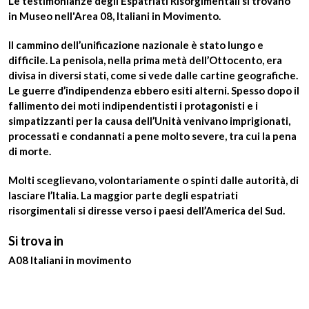
Le testimonianze degli
Espatriati Risorgimentali
si trovano
in Museo
nell'Area 08, Italiani in Movimento.
Il cammino dell’unificazione nazionale è stato lungo e
difficile. La penisola, nella prima metà dell’Ottocento, era
divisa in diversi stati, come si vede dalle cartine geografiche.
Le guerre d’indipendenza ebbero esiti alterni. Spesso dopo il
fallimento dei moti indipendentisti i protagonisti e i
simpatizzanti per la causa dell’Unità venivano imprigionati,
processati e condannati a pene molto severe, tra cui la pena
di morte.
Molti sceglievano
, volontariamente o spinti dalle autorità,
di
lasciare l’Italia
. La maggior parte degli espatriati
risorgimentali si diresse verso i paesi dell’America del Sud.
Si trova in
A08 Italiani in movimento