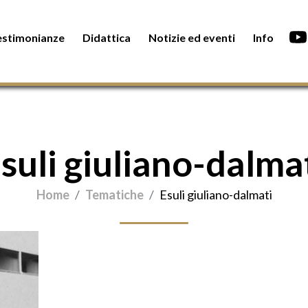
estimonianze
Didattica
Notizie ed eventi
Info
suli giuliano-dalma
Home
Tematiche
Esuli giuliano-dalmati