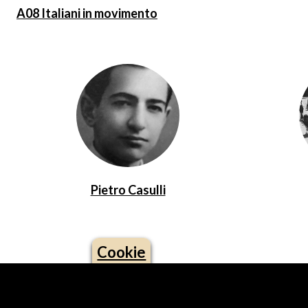
A08 Italiani in movimento
Pietro Casulli
Cookie
Logo footer (social)