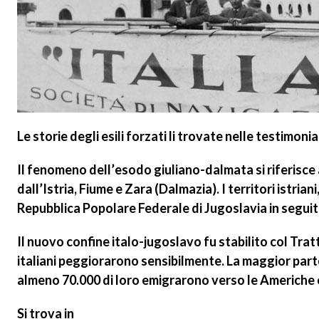
Le storie degli
esili forzati
li trovate nelle testimoni
Il fenomeno dell’
esodo giuliano-dalmata
si riferisce
dall’Istria, Fiume e Zara (Dalmazia). I territori istri
Repubblica Popolare Federale di Jugoslavia in seguit
Il
nuovo confine italo-jugoslavo fu stabilito col Tratt
italiani peggiorarono sensibilmente. La maggior parte 
almeno 70.000 di loro emigrarono verso le Americhe e
Si trova in