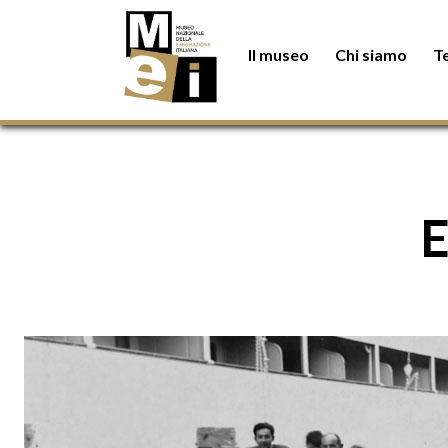
Salta al contenuto principale
Il museo
Chi siamo
T
E
Immagine